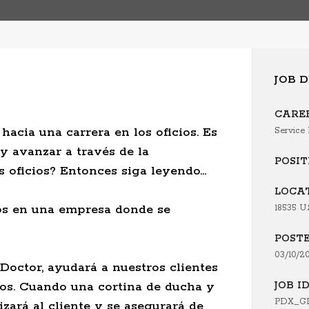
JOB 
CARE
hacia una carrera en los oficios. Es
Service 
 avanzar a través de la
POSIT
 oficios? Entonces siga leyendo...
LOCA
sos en una empresa donde se
18535 U.
POST
03/10/2
Doctor, ayudará a nuestros clientes
ños. Cuando una cortina de ducha y
JOB I
PDX_GD
izará al cliente y se asegurará de