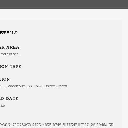
DETAILS
ER AREA
Professional
ION TYPE
TION
S. 11, Watertown, NY 13601, United States
ED DATE
026
D
OSN_78C7A3C3-585C-485A-8749-A177E4EAF887_22150486-ES