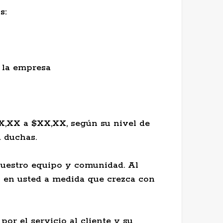
s:
 la empresa
X,XX a $XX,XX, según su nivel de
a duchas.
 nuestro equipo y comunidad. Al
s en usted a medida que crezca con
 por el servicio al cliente y su